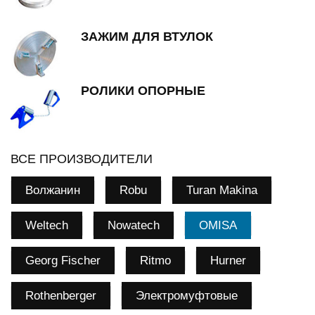
ЗАЖИМ ДЛЯ ВТУЛОК
РОЛИКИ ОПОРНЫЕ
ВСЕ ПРОИЗВОДИТЕЛИ
Волжанин
Robu
Turan Makina
Weltech
Nowatech
OMISA
Georg Fischer
Ritmo
Hurner
Rothenberger
Электромуфтовые